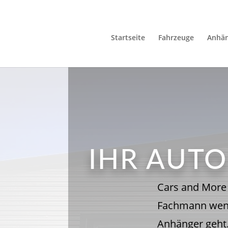
Startseite
Fahrzeuge
Anhä
IHR AUT
Cars and More 
Fachmann wen
Anhänger geht