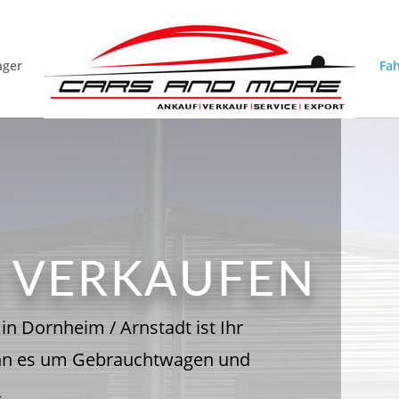
nger
Fa
O VERKAUFEN
in Dornheim / Arnstadt ist Ihr
n es um Gebrauchtwagen und
.